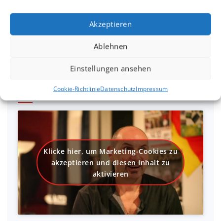
aktivieren
Akzeptieren
Ablehnen
Einstellungen ansehen
SaHaRa Imagevideo
Cookie-Richtlinie
Datenschutz
Impressum
Klicke hier, um Marketing-Cookies zu
akzeptieren und diesen Inhalt zu
aktivieren