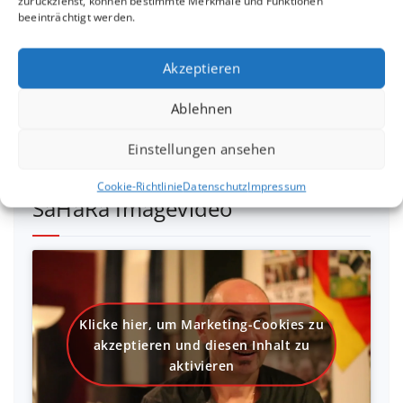
zurückziehst, können bestimmte Merkmale und Funktionen
Klicke hier, um Marketing-Cookies zu
beeinträchtigt werden.
akzeptieren und diesen Inhalt zu
aktivieren
Akzeptieren
Ablehnen
Einstellungen ansehen
Cookie-Richtlinie
Datenschutz
Impressum
SaHaRa Imagevideo
Klicke hier, um Marketing-Cookies zu
akzeptieren und diesen Inhalt zu
aktivieren