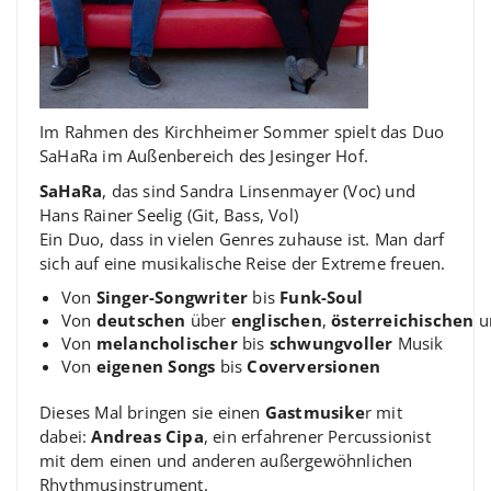
Im Rahmen des Kirchheimer Sommer spielt das Duo
SaHaRa im Außenbereich des Jesinger Hof.
SaHaRa
, das sind Sandra Linsenmayer (Voc) und
Hans Rainer Seelig (Git, Bass, Vol)
Ein Duo, dass in vielen Genres zuhause ist. Man darf
sich auf eine musikalische Reise der Extreme freuen.
Von
Singer-Songwriter
bis
Funk-Soul
Von
deutschen
über
englischen
,
österreichischen
u
Von
melancholischer
bis
schwungvoller
Musik
Von
eigenen Songs
bis
Coverversionen
Dieses Mal bringen sie einen
Gastmusike
r mit
dabei:
Andreas Cipa
, ein erfahrener Percussionist
mit dem einen und anderen außergewöhnlichen
Rhythmusinstrument.