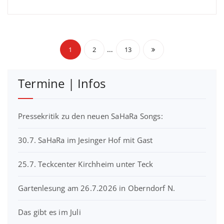
Beitragsnavigation
…
1
2
13
Termine | Infos
Pressekritik zu den neuen SaHaRa Songs:
30.7. SaHaRa im Jesinger Hof mit Gast
25.7. Teckcenter Kirchheim unter Teck
Gartenlesung am 26.7.2026 in Oberndorf N.
Das gibt es im Juli