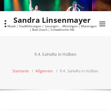
Skip
to
content
Sandra Linsenmayer
Musik | Stadtführungen | Lesungen ... Metzingen | Münsingen
| Bad Urach | Schwäbische Alb
9.4. SaHaRa in Hülben
Startseite
/
Allgemein
/
9.4. SaHaRa in Hülben