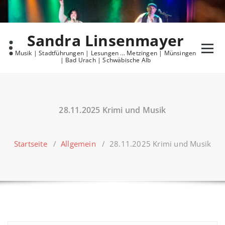
Skip
to
content
Sandra Linsenmayer
Musik | Stadtführungen | Lesungen ... Metzingen | Münsingen
| Bad Urach | Schwäbische Alb
28.11.2025 Krimi und Musik
Startseite
/
Allgemein
/
28.11.2025 Krimi und Musik