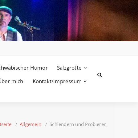
chwäbischer Humor
Salzgrotte
Über mich
Kontakt/Impressum
tseite
/
Allgemein
/
Schlendern und Probieren