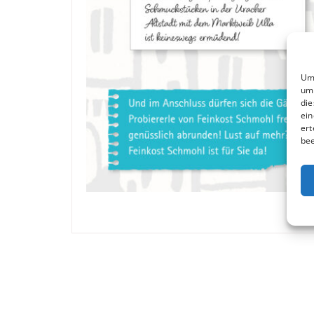
Um 
um 
die
ein
ert
bee