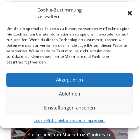
Gartenlesung am 26.7.2026 in Oberndorf N.
Cookie-Zustimmung
verwalten
Das gibt es im Juli
Um dir ein optimales Erlebnis zu bieten, verwenden wir Technologien
wie Cookies, um Geräteinformationen zu speichern und/oder darauf
26.04. im Café Kulturpark RT-Nord
zuzugreifen. Wenn du diesen Technologien zustimmst, können wir
Daten wie das Surfverhalten oder eindeutige IDs auf dieser Website
verarbeiten. Wenn du deine Zustimmung nicht erteilst oder
16.04. in der Kaffeerösterei Rudolph Metzingen
zurückziehst, können bestimmte Merkmale und Funktionen
beeinträchtigt werden.
Akzeptieren
Interview mit Sandra
Linsenmayer
Ablehnen
Einstellungen ansehen
Cookie-Richtlinie
Datenschutz
Impressum
Klicke hier, um Marketing-Cookies zu