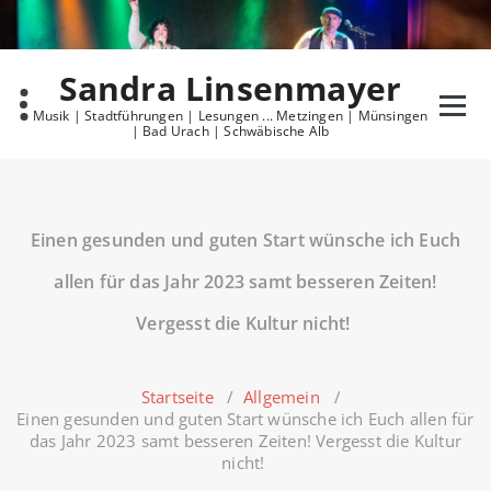
Skip
to
content
Sandra Linsenmayer
Musik | Stadtführungen | Lesungen ... Metzingen | Münsingen
| Bad Urach | Schwäbische Alb
Einen gesunden und guten Start wünsche ich Euch
allen für das Jahr 2023 samt besseren Zeiten!
Vergesst die Kultur nicht!
Startseite
/
Allgemein
/
Einen gesunden und guten Start wünsche ich Euch allen für
das Jahr 2023 samt besseren Zeiten! Vergesst die Kultur
nicht!