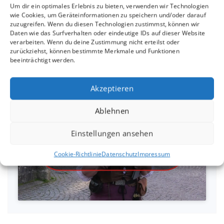
16.04. in der Kaffeerösterei Rudolph Metzingen
Um dir ein optimales Erlebnis zu bieten, verwenden wir Technologien
wie Cookies, um Geräteinformationen zu speichern und/oder darauf
zuzugreifen. Wenn du diesen Technologien zustimmst, können wir
Daten wie das Surfverhalten oder eindeutige IDs auf dieser Website
verarbeiten. Wenn du deine Zustimmung nicht erteilst oder
zurückziehst, können bestimmte Merkmale und Funktionen
Interview mit Sandra
beeinträchtigt werden.
Linsenmayer
Akzeptieren
Ablehnen
Einstellungen ansehen
Klicke hier, um Marketing-Cookies zu
akzeptieren und diesen Inhalt zu
Cookie-Richtlinie
Datenschutz
Impressum
aktivieren