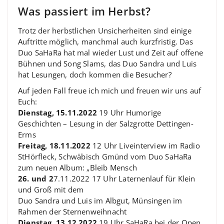
Was passiert im Herbst?
Trotz der herbstlichen Unsicherheiten sind einige
Auftritte möglich, manchmal auch kurzfristig. Das
Duo SaHaRa hat mal wieder Lust und Zeit auf offene
Bühnen und Song Slams, das Duo Sandra und Luis
hat Lesungen, doch kommen die Besucher?
Auf jeden Fall freue ich mich und freuen wir uns auf
Euch:
Dienstag, 15.11.2022
19 Uhr Humorige
Geschichten – Lesung in der Salzgrotte Dettingen-
Erms
Freitag, 18.11.2022
12 Uhr Liveinterview im Radio
StHörfleck, Schwäbisch Gmünd vom Duo SaHaRa
zum neuen Album: „Bleib Mensch
26. und 2
7.11.2022 17 Uhr Laternenlauf für Klein
und Groß mit dem
Duo Sandra und Luis im Albgut, Münsingen im
Rahmen der Sternenweihnacht
Dienstag, 13.12.2022
19 Uhr SaHaRa bei der Open