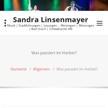
Skip
to
content
Sandra Linsenmayer
Musik | Stadtführungen | Lesungen ... Metzingen | Münsingen
| Bad Urach | Schwäbische Alb
Was passiert im Herbst?
Startseite
/
Allgemein
/
Was passiert im Herbst?