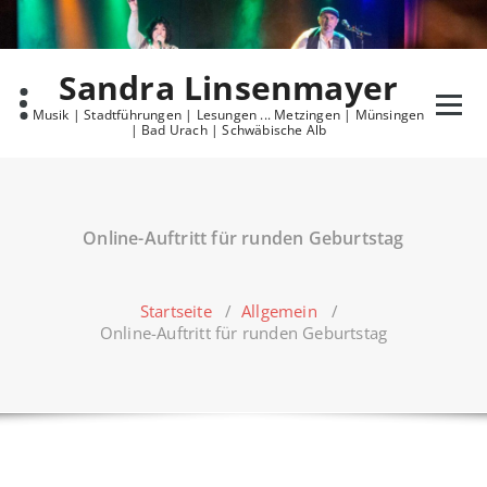
Skip
to
content
Sandra Linsenmayer
Musik | Stadtführungen | Lesungen ... Metzingen | Münsingen
| Bad Urach | Schwäbische Alb
Online-Auftritt für runden Geburtstag
Startseite
/
Allgemein
/
Online-Auftritt für runden Geburtstag