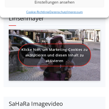
Einstellungen ansehen
Interview mit Sandra
Cookie-Richtlinie
Datenschutz
Impressum
Linsenmayer
Klicke hier, um Marketing-Cookies zu
akzeptieren und diesen Inhalt zu
aktivieren
SaHaRa Imagevideo