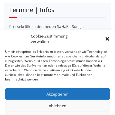
Termine | Infos
Pressekritik zu den neuen SaHaRa Songs:
Cookie-Zustimmung
30.7. SaHaRa im Jesinger Hof mit Gast
verwalten
25.7. Teckcenter Kirchheim unter Teck
Um dir ein optimales Erlebnis zu bieten, verwenden wir Technologien
wie Cookies, um Geräteinformationen zu speichern und/oder darauf
zuzugreifen. Wenn du diesen Technologien zustimmst, können wir
Gartenlesung am 26.7.2026 in Oberndorf N.
Daten wie das Surfverhalten oder eindeutige IDs auf dieser Website
verarbeiten. Wenn du deine Zustimmung nicht erteilst oder
zurückziehst, können bestimmte Merkmale und Funktionen
Das gibt es im Juli
beeinträchtigt werden.
26.04. im Café Kulturpark RT-Nord
Akzeptieren
16.04. in der Kaffeerösterei Rudolph Metzingen
Ablehnen