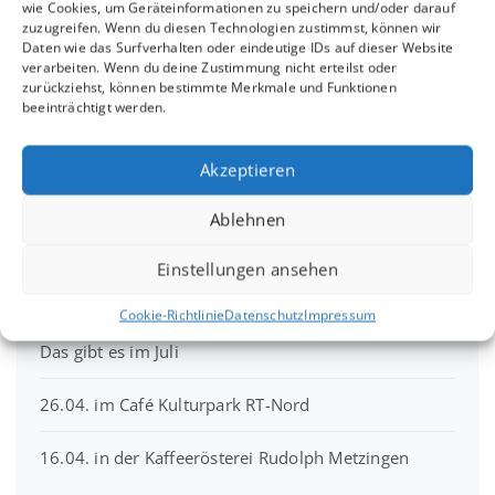
wie Cookies, um Geräteinformationen zu speichern und/oder darauf
zuzugreifen. Wenn du diesen Technologien zustimmst, können wir
Daten wie das Surfverhalten oder eindeutige IDs auf dieser Website
Termine | Infos
verarbeiten. Wenn du deine Zustimmung nicht erteilst oder
zurückziehst, können bestimmte Merkmale und Funktionen
beeinträchtigt werden.
Pressekritik zu den neuen SaHaRa Songs:
Akzeptieren
30.7. SaHaRa im Jesinger Hof mit Gast
Ablehnen
25.7. Teckcenter Kirchheim unter Teck
Einstellungen ansehen
Gartenlesung am 26.7.2026 in Oberndorf N.
Cookie-Richtlinie
Datenschutz
Impressum
Das gibt es im Juli
26.04. im Café Kulturpark RT-Nord
16.04. in der Kaffeerösterei Rudolph Metzingen