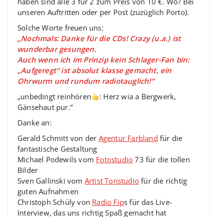
haben sind alle 3 für 2 zum Preis von 10 €. Wo? Bei
unseren Auftritten oder per Post (zuzüglich Porto).
Solche Worte freuen uns:
„Nochmals: Danke für die CDs! Crazy (u.a.) ist
wunderbar gesungen.
Auch wenn ich im Prinzip kein Schlager-Fan bin:
„Aufgeregt“ ist absolut klasse gemacht, ein
Ohrwurm und rundum radiotauglich!“
„unbedingt reinhören
: Herz wia a Bergwerk,
Gänsehaut pur.“
Danke an:
Gerald Schmitt von der
Agentur Farbland
für die
fantastische Gestaltung
Michael Podewils vom
Fotostudio
73 für die tollen
Bilder
Sven Gallinski vom
Artist Tonstudio
für die richtig
guten Aufnahmen
Christoph Schüly von
Radio Fip
s für das Live-
Interview, das uns richtig Spaß gemacht hat