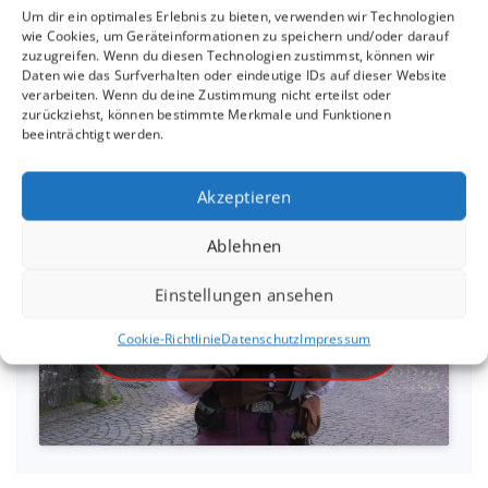
Um dir ein optimales Erlebnis zu bieten, verwenden wir Technologien
16.04. in der Kaffeerösterei Rudolph Metzingen
wie Cookies, um Geräteinformationen zu speichern und/oder darauf
zuzugreifen. Wenn du diesen Technologien zustimmst, können wir
Daten wie das Surfverhalten oder eindeutige IDs auf dieser Website
verarbeiten. Wenn du deine Zustimmung nicht erteilst oder
zurückziehst, können bestimmte Merkmale und Funktionen
Interview mit Sandra
beeinträchtigt werden.
Linsenmayer
Akzeptieren
Ablehnen
Einstellungen ansehen
Klicke hier, um Marketing-Cookies zu
akzeptieren und diesen Inhalt zu
Cookie-Richtlinie
Datenschutz
Impressum
aktivieren