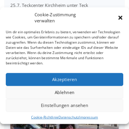
25.7. Teckcenter Kirchheim unter Teck
Cookie-Zustimmung
Gartenlesung am 26.7.2026 in Oberndorf N.
verwalten
Um dir ein optimales Erlebnis zu bieten, verwenden wir Technologien
Das gibt es im Juli
wie Cookies, um Geräteinformationen zu speichern und/oder darauf
zuzugreifen. Wenn du diesen Technologien zustimmst, können wir
26.04. im Café Kulturpark RT-Nord
Daten wie das Surfverhalten oder eindeutige IDs auf dieser Website
verarbeiten. Wenn du deine Zustimmung nicht erteilst oder
zurückziehst, können bestimmte Merkmale und Funktionen
16.04. in der Kaffeerösterei Rudolph Metzingen
beeinträchtigt werden.
Akzeptieren
Interview mit Sandra
Ablehnen
Linsenmayer
Einstellungen ansehen
Cookie-Richtlinie
Datenschutz
Impressum