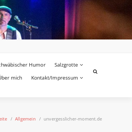
chwäbischer Humor
Salzgrotte
Über mich
Kontakt/Impressum
eite
/
Allgemein
/
unvergesslicher-moment.de