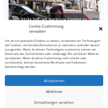
Klicke hier, um Marketing-Cookies zu
akzeptieren und diesen Inhalt zu
Cookie-Zustimmung
aktivieren
verwalten
Um dir ein optimales Erlebnis zu bieten, verwenden wir Technologien
wie Cookies, um Geräteinformationen zu speichern und/oder darauf
zuzugreifen. Wenn du diesen Technologien zustimmst, können wir
Daten wie das Surfverhalten oder eindeutige IDs auf dieser Website
verarbeiten. Wenn du deine Zustimmung nicht erteilst oder
zurückziehst, können bestimmte Merkmale und Funktionen
beeinträchtigt werden.
SaHaRa Imagevideo
Akzeptieren
Ablehnen
Einstellungen ansehen
Klicke hier, um Marketing-Cookies zu